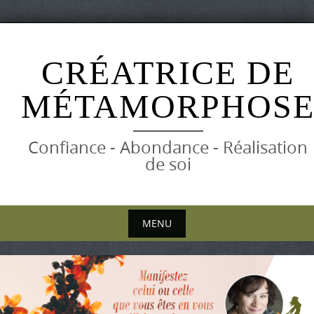
Skip
to
CRÉATRICE DE
content
MÉTAMORPHOS
Confiance - Abondance - Réalisation
de soi
MENU
Skip
to
content