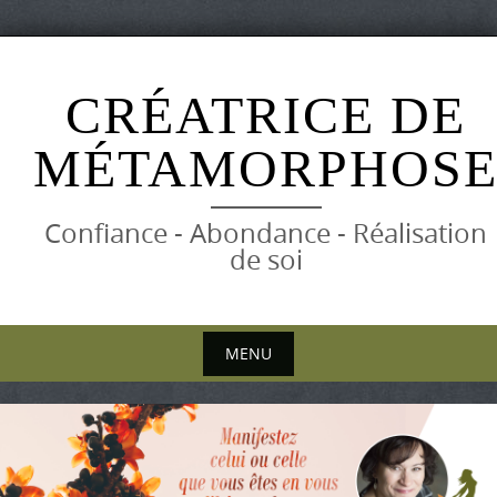
Skip
to
CRÉATRICE DE
content
MÉTAMORPHOS
Confiance - Abondance - Réalisation
de soi
MENU
Skip
to
content