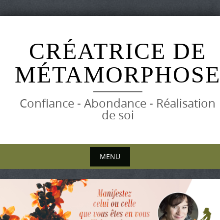
Skip
to
CRÉATRICE DE
content
MÉTAMORPHOS
Confiance - Abondance - Réalisation
de soi
MENU
Skip
to
content