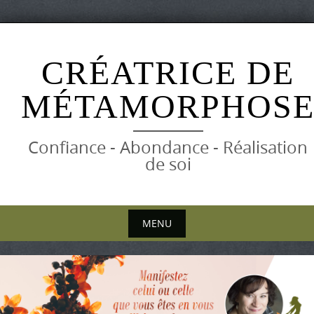
Skip
to
CRÉATRICE DE
content
MÉTAMORPHOS
Confiance - Abondance - Réalisation
de soi
MENU
Skip
to
content