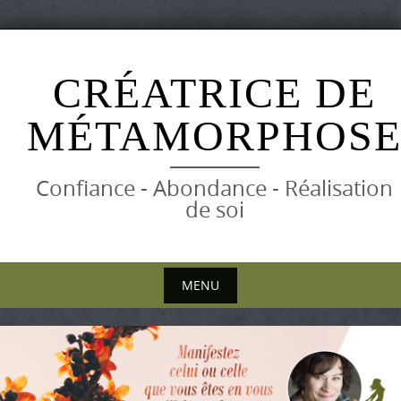
Skip
to
CRÉATRICE DE
content
MÉTAMORPHOS
Confiance - Abondance - Réalisation
de soi
MENU
Skip
to
content