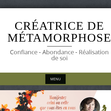
Skip
to
CRÉATRICE DE
content
MÉTAMORPHOS
Confiance - Abondance - Réalisation
de soi
MENU
Skip
to
content