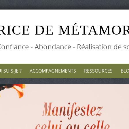
Skip
to
RICE DE MÉTAMO
content
onfiance - Abondance - Réalisation de s
I SUIS-JE ?
ACCOMPAGNEMENTS
RESSOURCES
BL