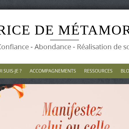
Skip
to
RICE DE MÉTAMO
content
onfiance - Abondance - Réalisation de s
I SUIS-JE ?
ACCOMPAGNEMENTS
RESSOURCES
BL