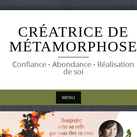
Skip
to
CRÉATRICE DE
content
MÉTAMORPHOS
Confiance - Abondance - Réalisation
de soi
MENU
Skip
to
content