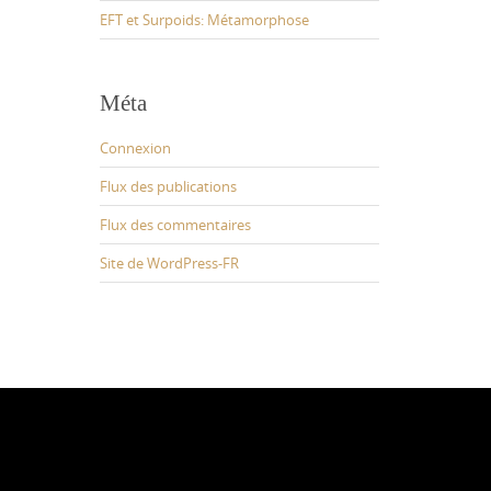
EFT et Surpoids: Métamorphose
Méta
Connexion
Flux des publications
Flux des commentaires
Site de WordPress-FR