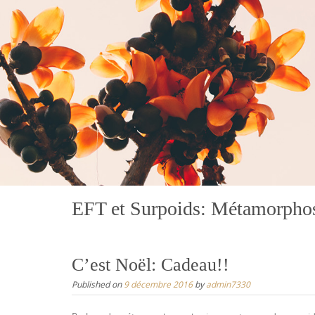
EFT et Surpoids: Métamorpho
C’est Noël: Cadeau!!
Published on
9 décembre 2016
by
admin7330