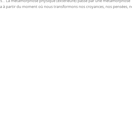
ds… La métamorphose physique (extérieure) passe par une métamorphose
era à partir du moment où nous transformons nos croyances, nos pensées, n