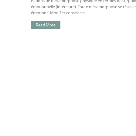
Parlons de métamorphose physique en termes de surpoi
émotionnelle (intérieure). Toute métamorphose se réalis
émotions. Mon 1er conseil est...
Read More