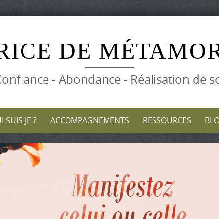
Skip
to
RICE DE MÉTAMO
content
onfiance - Abondance - Réalisation de s
I SUIS-JE ?
ACCOMPAGNEMENTS
RESSOURCES
BL