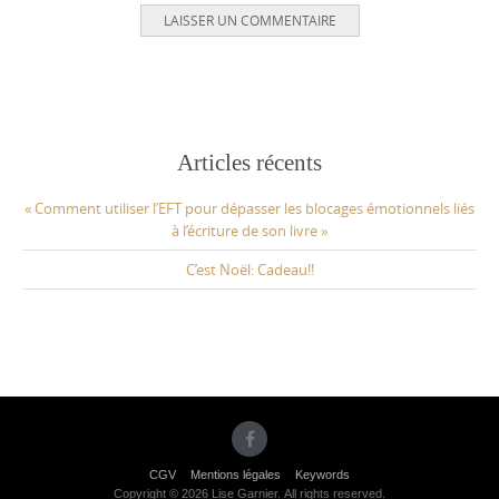
Articles récents
« Comment utiliser l’EFT pour dépasser les blocages émotionnels liés
à l’écriture de son livre »
C’est Noël: Cadeau!!
CGV
Mentions légales
Keywords
Copyright © 2026 Lise Garnier. All rights reserved.