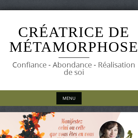
Skip
to
CRÉATRICE DE
content
MÉTAMORPHOS
Confiance - Abondance - Réalisation
de soi
MENU
Skip
to
content