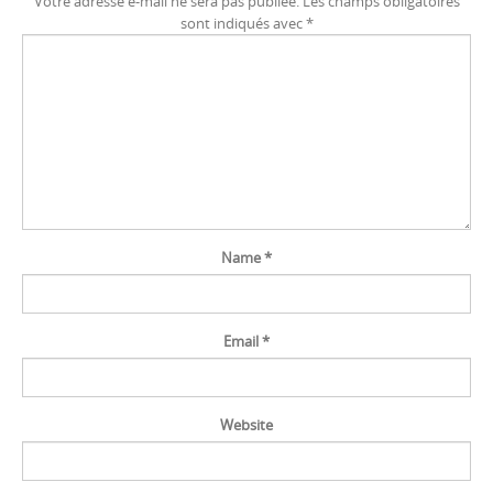
Votre adresse e-mail ne sera pas publiée.
Les champs obligatoires
sont indiqués avec
*
Name
*
Email
*
Website