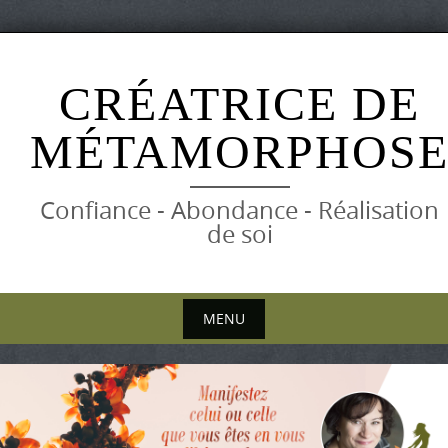
Skip
to
CRÉATRICE DE
content
MÉTAMORPHOS
Confiance - Abondance - Réalisation
de soi
MENU
Skip
to
content