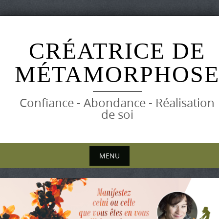
Skip
to
CRÉATRICE DE
content
MÉTAMORPHOS
Confiance - Abondance - Réalisation
de soi
MENU
Skip
to
content