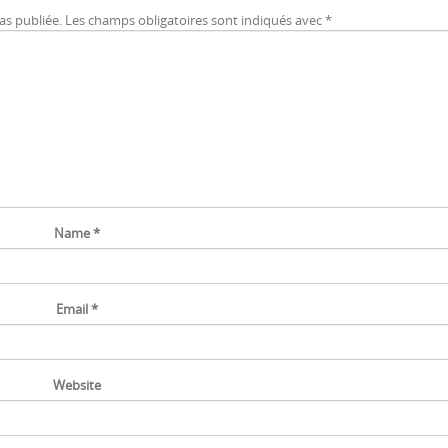
di
as publiée.
Les champs obligatoires sont indiqués avec
*
le
vo
Name
*
Email
*
Website