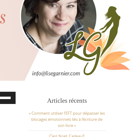
ilisez
Articles récents
s
èches
ut/bas
« Comment utiliser l’EFT pour dépasser les
ur
blocages émotionnels liés à l’écriture de
gmenter
son livre »
C’est Noël: Cadeau!!