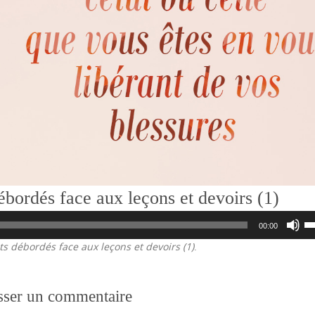
ébordés face aux leçons et devoirs (1)
Lecteur
Ut
00:00
audio
le
ts débordés face aux leçons et devoirs (1)
.
fl
ha
po
au
sser un commentaire
ou