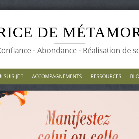
Skip
to
RICE DE MÉTAMO
content
onfiance - Abondance - Réalisation de s
I SUIS-JE ?
ACCOMPAGNEMENTS
RESSOURCES
BL