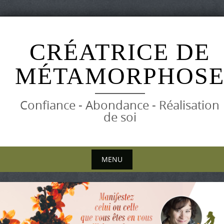
Skip
to
CRÉATRICE DE
content
MÉTAMORPHOS
Confiance - Abondance - Réalisation
de soi
MENU
Skip
to
content