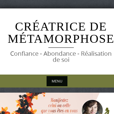
Skip
to
CRÉATRICE DE
content
MÉTAMORPHOS
Confiance - Abondance - Réalisation
de soi
MENU
Skip
to
content