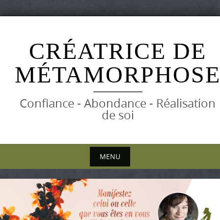
Skip
to
CRÉATRICE DE
content
MÉTAMORPHOS
Confiance - Abondance - Réalisation
de soi
MENU
Skip
to
content